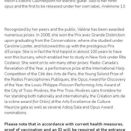
Reich’s
Electric Counterpoint
for electric guitar.
Solo
is her ninth
opus and the first to be released under her own label, Anémone 13.
Recognized by her peers and the public, Valérie has been awarded
numerous prizes. In 2008, she won the Prix avec Grande Distinction
upon graduating from the Conservatoire, where she studied under
Caroline Lizotte, and followed this up with the prestigious Prix
d’Europe. She is in fact the first harpist in almost 100 years to have
won this bursary, which enabled her to study in New York under Rita
Costanzi. She went on to win many other prizes: Radio-Canada’s
Revelation of the Year, a performance prize at the International Harp
Competition of the Cité des Arts de Paris, the Young Soloist Prize of
the Radios Francophones Publiques, the Opus Award for Discovery
of the Year, the Louis-Philippe-Poisson Performing Arts Award of
the City of Trois-Rivières, the Prix Trois-Rivières sans frontière for
her standing both nationally and internationally, the Création arts de
la scène award (for
Orbis
) at the Arts Excellence de Culture
Mauricie gala as well as several Adisq Gala and Opus Award
nominations.
Please note that in accordance with current health measures,
proof of vaccination and an ID will be required at the entrance